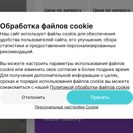
Лабораторная диагностика (в т. ч. онк
Цена по запросу
Цена по запросу
Физиолечение;
Массаж (ручной и механический).
Обработка файлов cookie
Наш сайт использует файлы cookie для обеспечения
Мы оказываем медицинскую помощь с
удобства пользователей сайта, его улучшения, сбора
Витебск, ул. Калинина, 5
статистики и предоставления персонализированных
Центр города
МЧС;
рекомендаций.
ДО 20:00
МАРШРУТ
Следственного Комитета;
Вы можете настроить параметры использования файлов
Органов внутренних дел;
cookie или изменить свое согласие в более позднее время.
Для получения дополнительной информации о целях,
Сферы финансовых расследований;
сроках и порядке использования файлов cookie вы можете
Вы владелец?
ознакомиться с нашей
Политикой обработки файлов cookie
Департамента охраны;
Отклонить
Принять
Департамента исполнения наказаний;
Персональные настройки Cookie
а также членам их семей и пенсионер
Нашли ошибку?
Сторонние лица обслуживаются на плат
Наши врачи: