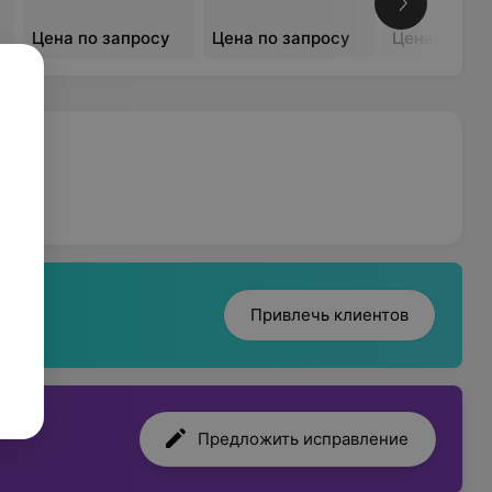
омаркеры);
Цена по запросу
Цена по запросу
Цена по за
отрудникам:
Привлечь клиентов
ам.
Предложить исправление
ной основе.