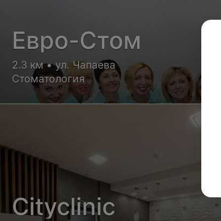
Евро-Стом
2.3 км • ул. Чапаева
Стоматология
Cityclinic