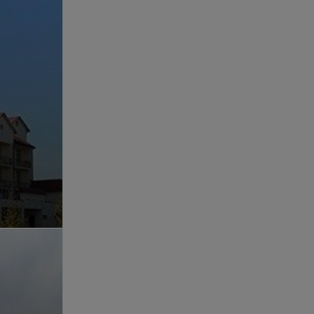
области» – профессиональная забота.
Обращаем ваше внимание, ч
специалиста: рекламируемы
противопоказания и побочн