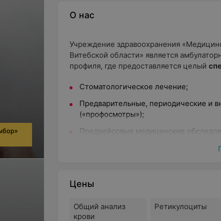
О нас
Учреждение здравоохранения «Медицинс
Витебской области» является амбулато
профиля, где предоставляется целый
спе
Стоматологическое лечение;
Предварительные, периодические и 
(«профосмотры»);
Предрейсовые медицинские обследов
ыбор»
Медицинская водительская комиссия;
Медицинское освидетельствование дл
Консультации врачей-специалистов;
Цены
Инструментальные методы исследован
Общий анализ
Ретикулоциты
УЗИ, ЭКГ, РЭГ, РВГ, ВЭМ, Холтер АД и 
крови