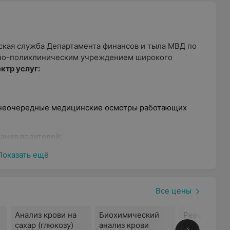
кая служба Департамента финансов и тыла МВД по
рно-поликлиническим учреждением широкого
ктр услуг:
внеочередные медицинские осмотры работающих
ания водителей;
Показать ещё
я допуска к владению оружием;
Все цены
ий и функциональная диагностика: рентгенография,
Анализ крови на
Биохимический
Ревматоидн
ЭКГ, спирография;
сахар (глюкозу)
анализ крови
фактор (РФ)