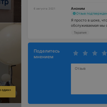
Аноним
6 августа 2021
Отзыв подтвержде
Я просто в шоке, чт
обслуживаемая мы с 
Терапия
Поделитесь
мнением
р один»