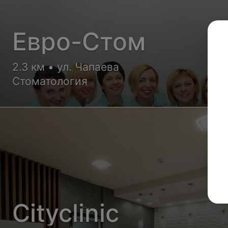
Евро-Стом
2.3 км • ул. Чапаева
Стоматология
Cityclinic