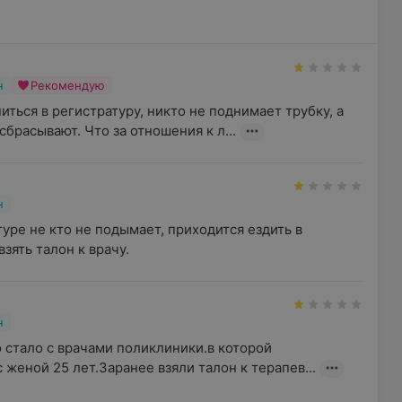
н
Рекомендую
ться в регистратуру, никто не поднимает трубку, а 
сбрасывают. Что за отношения к л...
н
уре не кто не подымает, приходится ездить в 
зять талон к врачу.
н
о стало с врачами поликлиники.в которой 
женой 25 лет.Заранее взяли талон к терапев...