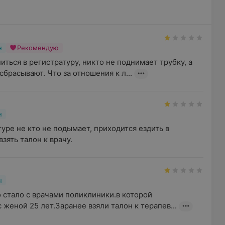
н
Рекомендую
ться в регистратуру, никто не поднимает трубку, а 
сбрасывают. Что за отношения к л...
н
уре не кто не подымает, приходится ездить в 
зять талон к врачу.
н
о стало с врачами поликлиники.в которой 
женой 25 лет.Заранее взяли талон к терапев...