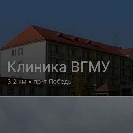
Клиника ВГМУ
3.2 км • пр-т Победы