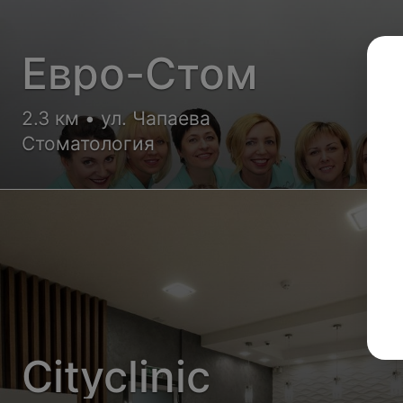
Евро-Стом
2.3 км • ул. Чапаева
Стоматология
Cityclinic