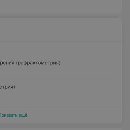
рения (рефрактометрия)
етрия)
Показать ещё